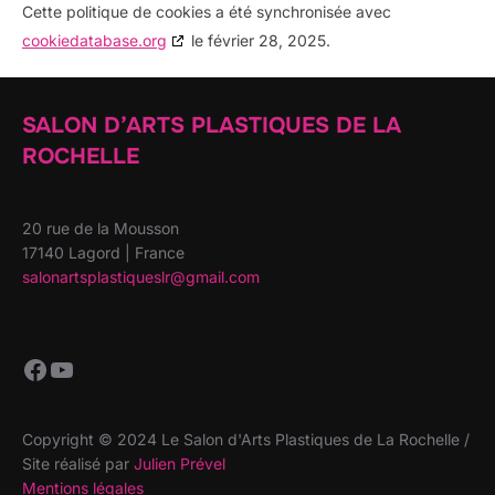
Cette politique de cookies a été synchronisée avec
cookiedatabase.org
le février 28, 2025.
SALON D’ARTS PLASTIQUES DE LA
ROCHELLE
20 rue de la Mousson
17140 Lagord | France
salonartsplastiqueslr@gmail.com
Facebook
YouTube
Copyright © 2024 Le Salon d'Arts Plastiques de La Rochelle /
Site réalisé par
Julien Prével
Mentions légales