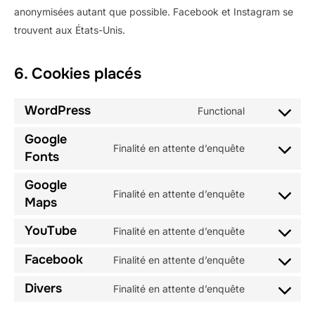
anonymisées autant que possible. Facebook et Instagram se
trouvent aux États-Unis.
6. Cookies placés
WordPress
Functional
Consent
to
Google
Finalité en attente d’enquête
service
Consent
Fonts
wordpress
to
Google
service
Finalité en attente d’enquête
Consent
Maps
google-
to
fonts
YouTube
Finalité en attente d’enquête
service
Consent
google-
to
Facebook
Finalité en attente d’enquête
Consent
maps
service
to
Divers
Finalité en attente d’enquête
youtube
Consent
service
to